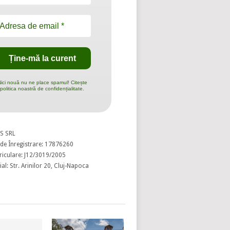
ici nouă nu ne place spamul! Citește
politica noastră de confidențialitate.
S SRL
de Înregistrare: 17876260
riculare: J12/3019/2005
al: Str. Arinilor 20, Cluj-Napoca