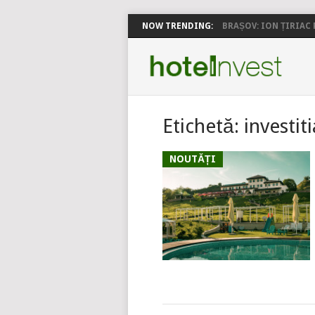
NOW TRENDING:
BRAȘOV: ION ȚIRIAC P
Etichetă:
investiti
NOUTĂȚI