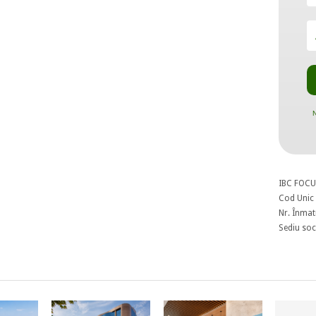
N
IBC FOCU
Cod Unic 
Nr. Înmat
Sediu soci