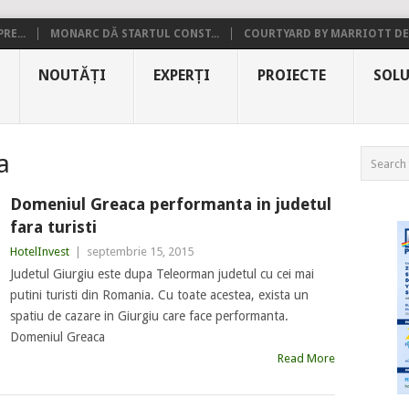
RE...
MONARC DĂ STARTUL CONST...
COURTYARD BY MARRIOTT DE.
NOUTĂȚI
EXPERȚI
PROIECTE
SOLU
a
Domeniul Greaca performanta in judetul
fara turisti
HotelInvest
|
septembrie 15, 2015
Judetul Giurgiu este dupa Teleorman judetul cu cei mai
putini turisti din Romania. Cu toate acestea, exista un
spatiu de cazare in Giurgiu care face performanta.
Domeniul Greaca
Read More