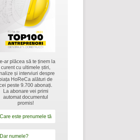
e-ar plăcea să te ținem la
curent cu ultimele știri,
nalize și interviuri despre
piața HoReCa alături de
cei peste 9.700 abonați.
La abonare vei primi
automat documentul
promis!