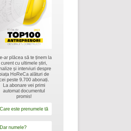
e-ar plăcea să te ținem la
curent cu ultimele știri,
nalize și interviuri despre
piața HoReCa alături de
cei peste 9.700 abonați.
La abonare vei primi
automat documentul
promis!