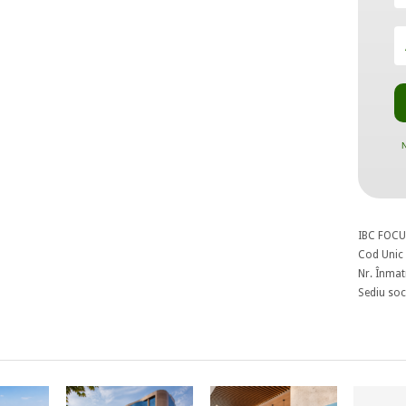
N
IBC FOCU
Cod Unic 
Nr. Înmat
Sediu soci