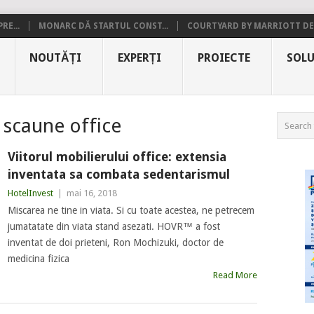
RE...
MONARC DĂ STARTUL CONST...
COURTYARD BY MARRIOTT DE.
NOUTĂȚI
EXPERȚI
PROIECTE
SOLU
 scaune office
Viitorul mobilierului office: extensia
inventata sa combata sedentarismul
HotelInvest
|
mai 16, 2018
Miscarea ne tine in viata. Si cu toate acestea, ne petrecem
jumatatate din viata stand asezati. HOVR™ a fost
inventat de doi prieteni, Ron Mochizuki, doctor de
medicina fizica
Read More