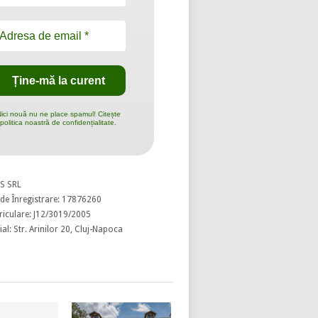
ici nouă nu ne place spamul! Citește
politica noastră de confidențialitate.
S SRL
de Înregistrare: 17876260
riculare: J12/3019/2005
al: Str. Arinilor 20, Cluj-Napoca