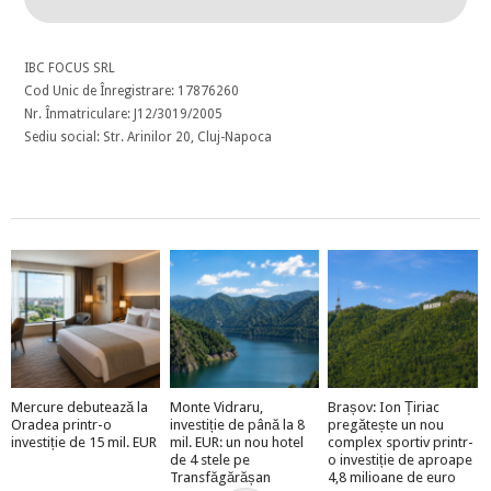
IBC FOCUS SRL
Cod Unic de Înregistrare: 17876260
Nr. Înmatriculare: J12/3019/2005
Sediu social: Str. Arinilor 20, Cluj-Napoca
Mercure debutează la
Monte Vidraru,
Brașov: Ion Țiriac
Oradea printr-o
investiție de până la 8
pregătește un nou
investiție de 15 mil. EUR
mil. EUR: un nou hotel
complex sportiv printr-
de 4 stele pe
o investiție de aproape
Transfăgărășan
4,8 milioane de euro