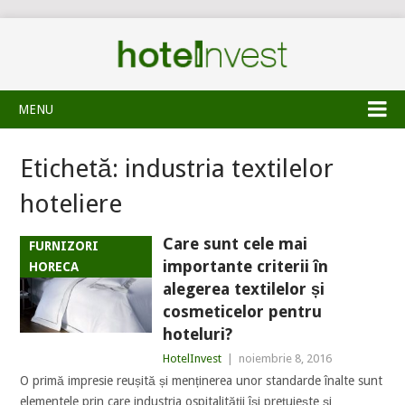
MENU
Etichetă:
industria textilelor
hoteliere
Care sunt cele mai
FURNIZORI
importante criterii în
HORECA
alegerea textilelor și
cosmeticelor pentru
hoteluri?
HotelInvest
|
noiembrie 8, 2016
O primă impresie reușită și menținerea unor standarde înalte sunt
elementele prin care industria ospitalității își prețuiește și