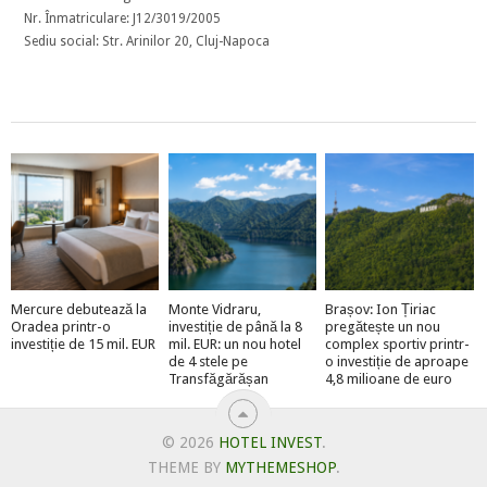
Nr. Înmatriculare: J12/3019/2005
Sediu social: Str. Arinilor 20, Cluj-Napoca
Mercure debutează la
Monte Vidraru,
Brașov: Ion Țiriac
Oradea printr-o
investiție de până la 8
pregătește un nou
investiție de 15 mil. EUR
mil. EUR: un nou hotel
complex sportiv printr-
de 4 stele pe
o investiție de aproape
Transfăgărășan
4,8 milioane de euro
© 2026
HOTEL INVEST
.
THEME BY
MYTHEMESHOP
.