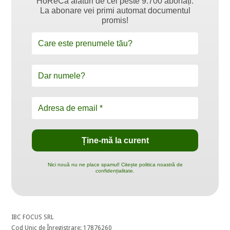
HoReCa alături de cei peste 9.700 abonați.
La abonare vei primi automat documentul
promis!
Nici nouă nu ne place spamul! Citește politica noastră de
confidențialitate.
IBC FOCUS SRL
Cod Unic de Înregistrare: 17876260