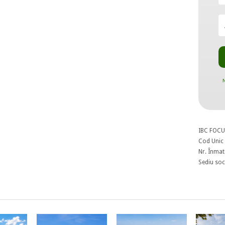
N
IBC FOCU
Cod Unic 
Nr. Înmat
Sediu soci