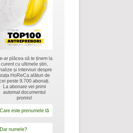
e-ar plăcea să te ținem la
curent cu ultimele știri,
nalize și interviuri despre
piața HoReCa alături de
cei peste 9.700 abonați.
La abonare vei primi
automat documentul
promis!