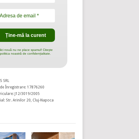
ici nouă nu ne place spamul! Citește
politica noastră de confidențialitate.
S SRL
de Înregistrare: 17876260
riculare: J12/3019/2005
al: Str. Arinilor 20, Cluj-Napoca