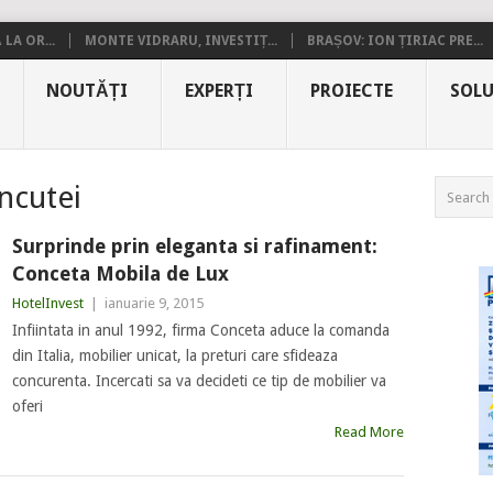
LA OR...
MONTE VIDRARU, INVESTIȚ...
BRAȘOV: ION ȚIRIAC PRE...
NOUTĂȚI
EXPERȚI
PROIECTE
SOLU
ncutei
Surprinde prin eleganta si rafinament:
Conceta Mobila de Lux
HotelInvest
|
ianuarie 9, 2015
Infiintata in anul 1992, firma Conceta aduce la comanda
din Italia, mobilier unicat, la preturi care sfideaza
concurenta. Incercati sa va decideti ce tip de mobilier va
oferi
Read More