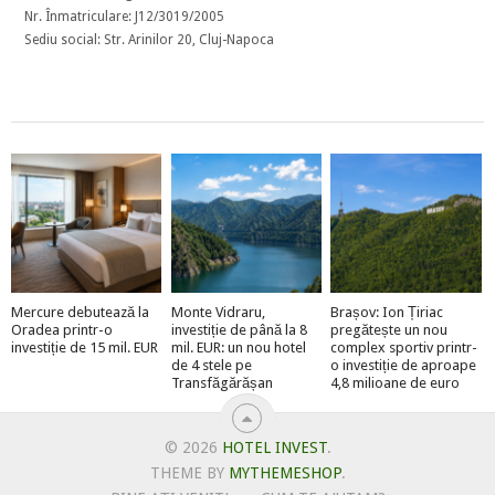
Nr. Înmatriculare: J12/3019/2005
Sediu social: Str. Arinilor 20, Cluj-Napoca
Mercure debutează la
Monte Vidraru,
Brașov: Ion Țiriac
Oradea printr-o
investiție de până la 8
pregătește un nou
investiție de 15 mil. EUR
mil. EUR: un nou hotel
complex sportiv printr-
de 4 stele pe
o investiție de aproape
Transfăgărășan
4,8 milioane de euro
© 2026
HOTEL INVEST
.
THEME BY
MYTHEMESHOP
.