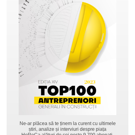
Ne-ar plăcea să te ținem la curent cu ultimele
știri, analize și interviuri despre piața
HoReCa alături de cei peste 9.700 abonați.