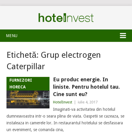
MENU
Etichetă:
Grup electrogen
Caterpillar
Eu produc energie. In
FURNIZORI
liniste. Pentru hotelul tau.
HORECA
Cine sunt eu?
HotelInvest
|
iulie 4, 2017
Imaginati-va activitatea din hotelul
dumneavoastra intr-o seara plina de viata. Oaspetii se cazeaza, se
instaleaza in camerele lor. In restaurantul hotelului se desfasoara
un eveniment, se comanda cina,