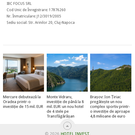
IBC FOCUS SRL
Cod Unic de Înregistrare: 17876260
Nr. Înmatriculare: J12/3019/2005
Sediu social: Str. Arinilor 20, Cluj-Napoca
Mercure debutează la
Monte Vidraru,
Brașov: Ion Țiriac
Oradea printr-o
investiție de până la 8
pregătește un nou
investiție de 15 mil. EUR
mil. EUR: un nou hotel
complex sportiv printr-
de 4 stele pe
o investiție de aproape
Transfăgărășan
4,8 milioane de euro
© 2026
HOTEL INVEST
.