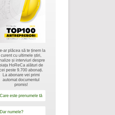
e-ar plăcea să te ținem la
curent cu ultimele știri,
nalize și interviuri despre
piața HoReCa alături de
cei peste 9.700 abonați.
La abonare vei primi
automat documentul
promis!