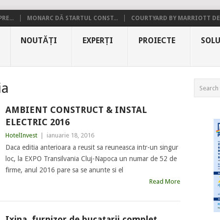
RE...
MONARC DĂ STARTUL CONST...
COURTYARD BY MARRIOTT DE.
NOUTĂȚI
EXPERȚI
PROIECTE
SOLU
ia
AMBIENT CONSTRUCT & INSTAL
ELECTRIC 2016
HotelInvest
|
ianuarie 18, 2016
Daca editia anterioara a reusit sa reuneasca intr-un singur
loc, la EXPO Transilvania Cluj-Napoca un numar de 52 de
firme, anul 2016 pare sa se anunte si el
Read More
Ixina, furnizor de bucatarii complet