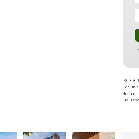
N
IBC FOCU
Cod Unic 
Nr. Înmat
Sediu soci