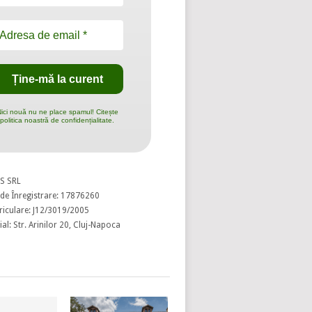
ici nouă nu ne place spamul! Citește
politica noastră de confidențialitate.
S SRL
de Înregistrare: 17876260
riculare: J12/3019/2005
al: Str. Arinilor 20, Cluj-Napoca