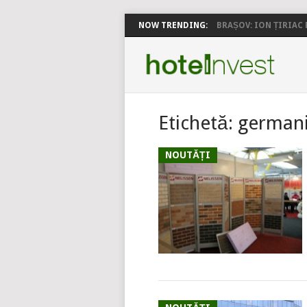
NOW TRENDING:
BRAȘOV: ION ȚIRIAC P
Etichetă:
german
NOUTĂȚI