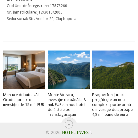
Cod Unic de Înregistrare: 17876260
Nr. Înmatriculare: J12/3019/2005
Sediu social: Str. Arinilor 20, Cluj-Napoca
Mercure debutează la
Monte Vidraru,
Brașov: Ion Țiriac
Oradea printr-o
investiție de până la 8
pregătește un nou
investiție de 15 mil. EUR
mil. EUR: un nou hotel
complex sportiv printr-
de 4 stele pe
o investiție de aproape
Transfăgărășan
4,8 milioane de euro
© 2026
HOTEL INVEST
.