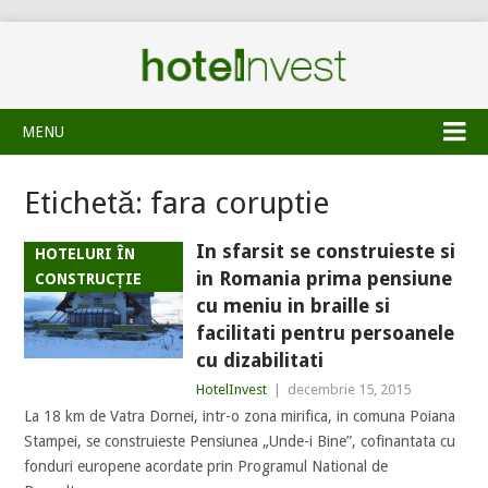
MENU
Etichetă:
fara coruptie
In sfarsit se construieste si
HOTELURI ÎN
in Romania prima pensiune
CONSTRUCȚIE
cu meniu in braille si
facilitati pentru persoanele
cu dizabilitati
HotelInvest
|
decembrie 15, 2015
La 18 km de Vatra Dornei, intr-o zona mirifica, in comuna Poiana
Stampei, se construieste Pensiunea „Unde-i Bine”, cofinantata cu
fonduri europene acordate prin Programul National de