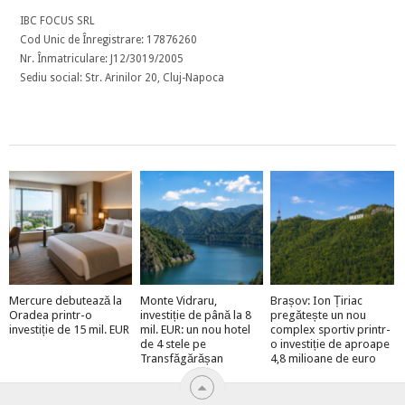
IBC FOCUS SRL
Cod Unic de Înregistrare: 17876260
Nr. Înmatriculare: J12/3019/2005
Sediu social: Str. Arinilor 20, Cluj-Napoca
Mercure debutează la
Monte Vidraru,
Brașov: Ion Țiriac
Oradea printr-o
investiție de până la 8
pregătește un nou
investiție de 15 mil. EUR
mil. EUR: un nou hotel
complex sportiv printr-
de 4 stele pe
o investiție de aproape
Transfăgărășan
4,8 milioane de euro