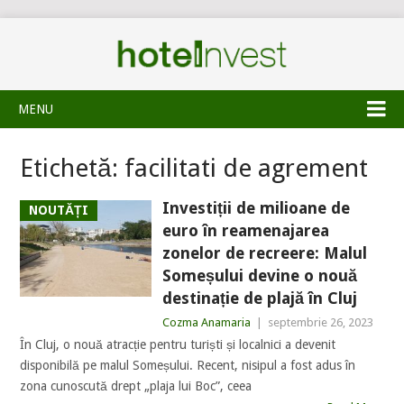
MENU
Etichetă:
facilitati de agrement
Investiții de milioane de
NOUTĂȚI
euro în reamenajarea
zonelor de recreere: Malul
Someșului devine o nouă
destinație de plajă în Cluj
Cozma Anamaria
|
septembrie 26, 2023
În Cluj, o nouă atracție pentru turiști și localnici a devenit
disponibilă pe malul Someșului. Recent, nisipul a fost adus în
zona cunoscută drept „plaja lui Boc”, ceea