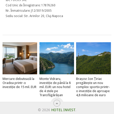
Cod Unic de Înregistrare: 17876260
Nr. Înmatriculare: J12/3019/2005
Sediu social: Str. Arinilor 20, Cluj-Napoca
Mercure debutează la
Monte Vidraru,
Brașov: Ion Țiriac
Oradea printr-o
investiție de până la 8
pregătește un nou
investiție de 15 mil. EUR
mil. EUR: un nou hotel
complex sportiv printr-
de 4 stele pe
o investiție de aproape
Transfăgărășan
4,8 milioane de euro
© 2026
HOTEL INVEST
.