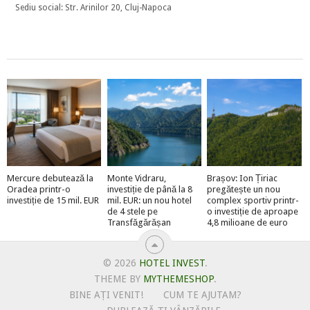
Sediu social: Str. Arinilor 20, Cluj-Napoca
Mercure debutează la
Monte Vidraru,
Brașov: Ion Țiriac
Oradea printr-o
investiție de până la 8
pregătește un nou
investiție de 15 mil. EUR
mil. EUR: un nou hotel
complex sportiv printr-
de 4 stele pe
o investiție de aproape
Transfăgărășan
4,8 milioane de euro
© 2026
HOTEL INVEST
.
THEME BY
MYTHEMESHOP
.
BINE AȚI VENIT!
CUM TE AJUTAM?