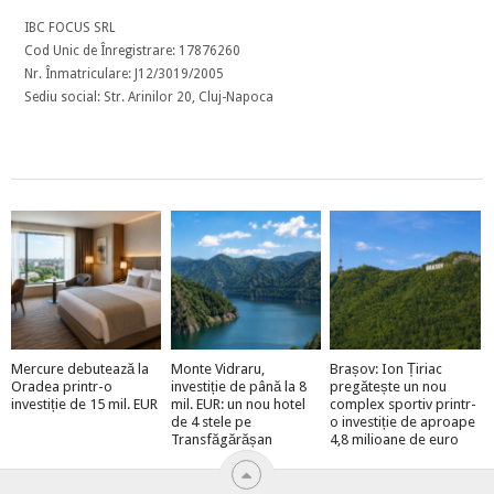
IBC FOCUS SRL
Cod Unic de Înregistrare: 17876260
Nr. Înmatriculare: J12/3019/2005
Sediu social: Str. Arinilor 20, Cluj-Napoca
Mercure debutează la
Monte Vidraru,
Brașov: Ion Țiriac
Oradea printr-o
investiție de până la 8
pregătește un nou
investiție de 15 mil. EUR
mil. EUR: un nou hotel
complex sportiv printr-
de 4 stele pe
o investiție de aproape
Transfăgărășan
4,8 milioane de euro