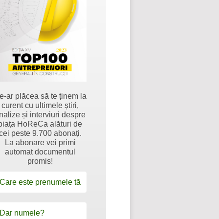
e-ar plăcea să te ținem la
curent cu ultimele știri,
nalize și interviuri despre
piața HoReCa alături de
cei peste 9.700 abonați.
La abonare vei primi
automat documentul
promis!