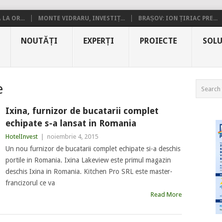
LA OR...
MONTE VIDRARU, INVESTIȚ...
BRAȘOV: ION ȚIRIAC PRE...
NOUTĂȚI
EXPERȚI
PROIECTE
SOLU
e
Ixina, furnizor de bucatarii complet
echipate s-a lansat in Romania
HotelInvest
|
noiembrie 4, 2015
Un nou furnizor de bucatarii complet echipate si-a deschis
portile in Romania. Ixina Lakeview este primul magazin
deschis Ixina in Romania. Kitchen Pro SRL este master-
francizorul ce va
Read More