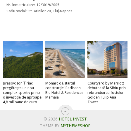
Nr. Înmatriculare: J12/3019/2005
Sediu social: Str. Arinilor 20, Cluj-Napoca
Brașov: Ion Țiriac
Monarc dă startul
Courtyard by Marriott
pregătește un nou
construcției Radisson
debutează la Sibiu prin
complex sportiv printr-
Blu Hotel & Residences
rebranduirea fostului
o investiție de aproape
Mamaia
Golden Tulip Ana
4,8 milioane de euro
Tower
© 2026
HOTEL INVEST
.
THEME BY
MYTHEMESHOP
.