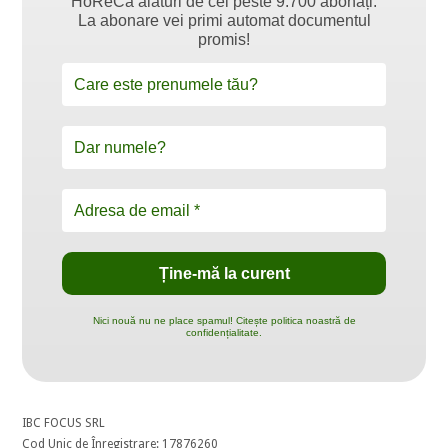
HoReCa alături de cei peste 9.700 abonați.
La abonare vei primi automat documentul
promis!
Nici nouă nu ne place spamul! Citește politica noastră de
confidențialitate.
IBC FOCUS SRL
Cod Unic de Înregistrare: 17876260