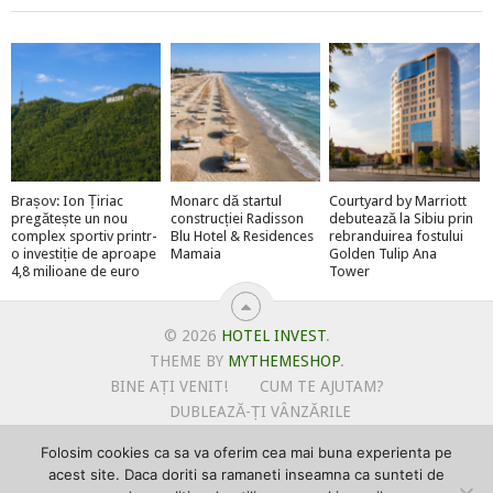
Brașov: Ion Țiriac
Monarc dă startul
Courtyard by Marriott
pregătește un nou
construcției Radisson
debutează la Sibiu prin
complex sportiv printr-
Blu Hotel & Residences
rebranduirea fostului
o investiție de aproape
Mamaia
Golden Tulip Ana
4,8 milioane de euro
Tower
© 2026
HOTEL INVEST
.
THEME BY
MYTHEMESHOP
.
BINE AȚI VENIT!
CUM TE AJUTAM?
DUBLEAZĂ-ȚI VÂNZĂRILE
OFERTE PENTRU ȘANTIERUL TĂU
Folosim cookies ca sa va oferim cea mai buna experienta pe
POLITICA DE UTILIZARE COOKIE-URI
acest site. Daca doriti sa ramaneti inseamna ca sunteti de
PRIMEȘTI GRATUIT MEGA-CADOURI LA ABONARE