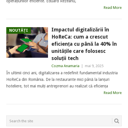
operațiunilor eficiente. Eduard Rezeanu,
Read More
Impactul digitalizării în
NOUTĂȚI
HoReCa: cum a crescut
eficiența cu până la 40% în
unitățile care folosesc
soluții tech
Cozma Anamaria
|
mai 9, 2025
În ultimii cinci ani, digitalizarea a redefinit fundamental industria
HoReCa din România. De la restaurante mici până la lanțuri
hoteliere, tot mai mulți antreprenori au realizat că eficiența
Read More
POSTS
NAVIGATION