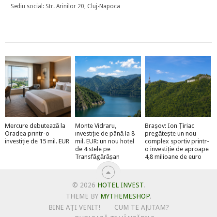
Sediu social: Str. Arinilor 20, Cluj-Napoca
Mercure debutează la
Monte Vidraru,
Brașov: Ion Țiriac
Oradea printr-o
investiție de până la 8
pregătește un nou
investiție de 15 mil. EUR
mil. EUR: un nou hotel
complex sportiv printr-
de 4 stele pe
o investiție de aproape
Transfăgărășan
4,8 milioane de euro
© 2026
HOTEL INVEST
.
THEME BY
MYTHEMESHOP
.
BINE AȚI VENIT!
CUM TE AJUTAM?