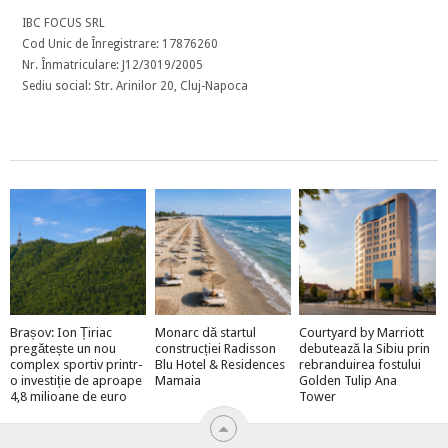
IBC FOCUS SRL
Cod Unic de Înregistrare: 17876260
Nr. Înmatriculare: J12/3019/2005
Sediu social: Str. Arinilor 20, Cluj-Napoca
Brașov: Ion Țiriac
Monarc dă startul
Courtyard by Marriott
pregătește un nou
construcției Radisson
debutează la Sibiu prin
complex sportiv printr-
Blu Hotel & Residences
rebranduirea fostului
o investiție de aproape
Mamaia
Golden Tulip Ana
4,8 milioane de euro
Tower