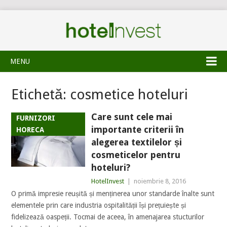
MENU
Etichetă:
cosmetice hoteluri
Care sunt cele mai
FURNIZORI
importante criterii în
HORECA
alegerea textilelor și
cosmeticelor pentru
hoteluri?
HotelInvest
|
noiembrie 8, 2016
O primă impresie reușită și menținerea unor standarde înalte sunt
elementele prin care industria ospitalității își prețuiește și
fidelizează oaspeții. Tocmai de aceea, în amenajarea stucturilor