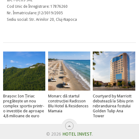
Cod Unic de Înregistrare: 17876260
Nr. Înmatriculare: J12/3019/2005
Sediu social: Str. Arinilor 20, Cluj-Napoca
Brașov: Ion Țiriac
Monarc dă startul
Courtyard by Marriott
pregătește un nou
construcției Radisson
debutează la Sibiu prin
complex sportiv printr-
Blu Hotel & Residences
rebranduirea fostului
o investiție de aproape
Mamaia
Golden Tulip Ana
4,8 milioane de euro
Tower
© 2026
HOTEL INVEST
.