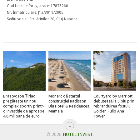
Cod Unic de Înregistrare: 17876260
Nr. Înmatriculare: J12/3019/2005
Sediu social: Str. Arinilor 20, Cluj-Napoca
Brașov: Ion Țiriac
Monarc dă startul
Courtyard by Marriott
pregătește un nou
construcției Radisson
debutează la Sibiu prin
complex sportiv printr-
Blu Hotel & Residences
rebranduirea fostului
o investiție de aproape
Mamaia
Golden Tulip Ana
4,8 milioane de euro
Tower
© 2026
HOTEL INVEST
.