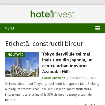
MENU
Etichetă:
constructii birouri
Tokyo dezvăluie cel mai
NOUTĂȚI
înalt turn din Japonia, un
centru urban inovator –
Azabudai Hills
Cozma Anamaria
|
decembrie 25, 2023
În inima vibrantului Tokyo, grupul imobiliar japonez Mori Building
a inaugurat recent Azabudai Hills, un monument arhitectural
impresionant care se înalță la 330 de metri deasupra capitalei
nipone.