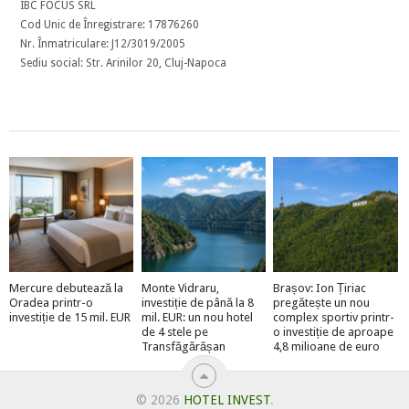
IBC FOCUS SRL
Cod Unic de Înregistrare: 17876260
Nr. Înmatriculare: J12/3019/2005
Sediu social: Str. Arinilor 20, Cluj-Napoca
Mercure debutează la
Monte Vidraru,
Brașov: Ion Țiriac
Oradea printr-o
investiție de până la 8
pregătește un nou
investiție de 15 mil. EUR
mil. EUR: un nou hotel
complex sportiv printr-
de 4 stele pe
o investiție de aproape
Transfăgărășan
4,8 milioane de euro
© 2026
HOTEL INVEST
.