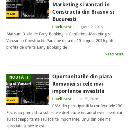
Marketing si Vanzari in
Constructii din Brasov si
Bucuresti
HotelInvest
|
august 12, 2016
Mai sunt 3 zile de Early Booking la Conferinta Marketing si
Vanzari in Constructii. Pana pe data de 15 august 2016 poti
profita de oferta Early Booking de
Read More
Oportunitatile din piata
NOUTĂȚI
Romaniei si cele mai
importante investitii
HotelInvest
|
iulie 29, 2016
86% din participantii la conferintele IBC
Focus au precizat ca subiectele dezbatute in cadrul evenimentului
au fost importante sau foarte importante. Unul din cele mai
apreciate subiecte este