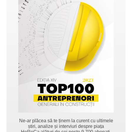
Ne-ar plăcea să te ținem la curent cu ultimele
știri, analize și interviuri despre piața
HoReCa alături de cei peste 9.700 abonați.