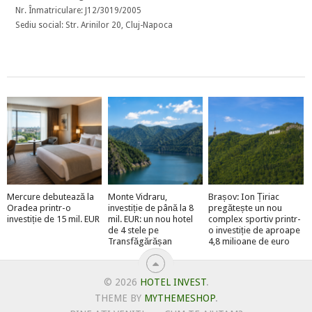
Nr. Înmatriculare: J12/3019/2005
Sediu social: Str. Arinilor 20, Cluj-Napoca
Mercure debutează la
Monte Vidraru,
Brașov: Ion Țiriac
Oradea printr-o
investiție de până la 8
pregătește un nou
investiție de 15 mil. EUR
mil. EUR: un nou hotel
complex sportiv printr-
de 4 stele pe
o investiție de aproape
Transfăgărășan
4,8 milioane de euro
© 2026
HOTEL INVEST
.
THEME BY
MYTHEMESHOP
.