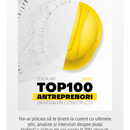
Ne-ar plăcea să te ținem la curent cu ultimele
știri, analize și interviuri despre piața
HoReCa alături de cei peste 9.700 abonați.