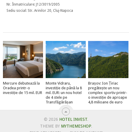
Nr. Înmatriculare: J12/3019/2005
Sediu social: Str. Arinilor 20, Cluj-Napoca
Mercure debutează la
Monte Vidraru,
Brașov: Ion Țiriac
Oradea printr-o
investiție de până la 8
pregătește un nou
investiție de 15 mil. EUR
mil. EUR: un nou hotel
complex sportiv printr-
de 4 stele pe
o investiție de aproape
Transfăgărășan
4,8 milioane de euro
© 2026
HOTEL INVEST
.
THEME BY
MYTHEMESHOP
.