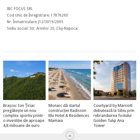
IBC FOCUS SRL
Cod Unic de Înregistrare: 17876260
Nr. Înmatriculare: J12/3019/2005
Sediu social: Str. Arinilor 20, Cluj-Napoca
Brașov: Ion Țiriac
Monarc dă startul
Courtyard by Marriott
pregătește un nou
construcției Radisson
debutează la Sibiu prin
complex sportiv printr-
Blu Hotel & Residences
rebranduirea fostului
o investiție de aproape
Mamaia
Golden Tulip Ana
4,8 milioane de euro
Tower