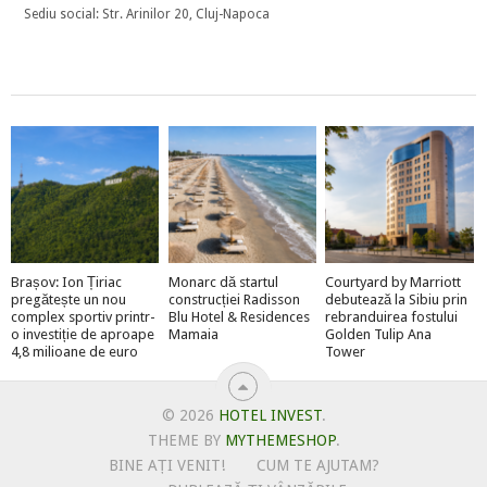
Sediu social: Str. Arinilor 20, Cluj-Napoca
Brașov: Ion Țiriac
Monarc dă startul
Courtyard by Marriott
pregătește un nou
construcției Radisson
debutează la Sibiu prin
complex sportiv printr-
Blu Hotel & Residences
rebranduirea fostului
o investiție de aproape
Mamaia
Golden Tulip Ana
4,8 milioane de euro
Tower
© 2026
HOTEL INVEST
.
THEME BY
MYTHEMESHOP
.
BINE AȚI VENIT!
CUM TE AJUTAM?