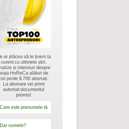
e-ar plăcea să te ținem la
curent cu ultimele știri,
nalize și interviuri despre
piața HoReCa alături de
cei peste 9.700 abonați.
La abonare vei primi
automat documentul
promis!