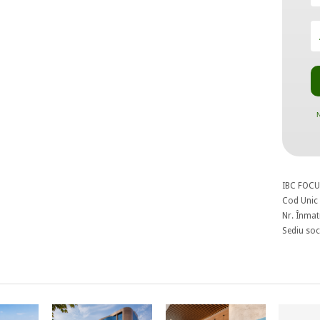
N
IBC FOCU
Cod Unic 
Nr. Înmat
Sediu soci