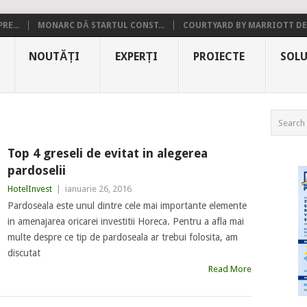
RE...
MONARC DĂ STARTUL CONST...
COURTYARD BY MARRIOTT DE.
NOUTĂȚI
EXPERȚI
PROIECTE
SOLU
Top 4 greseli de evitat in alegerea
pardoselii
HotelInvest
|
ianuarie 26, 2016
Pardoseala este unul dintre cele mai importante elemente
in amenajarea oricarei investitii Horeca. Pentru a afla mai
multe despre ce tip de pardoseala ar trebui folosita, am
discutat
Read More