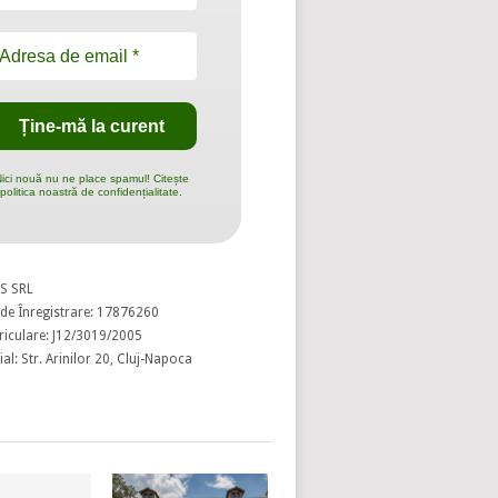
ici nouă nu ne place spamul! Citește
politica noastră de confidențialitate.
S SRL
de Înregistrare: 17876260
riculare: J12/3019/2005
al: Str. Arinilor 20, Cluj-Napoca