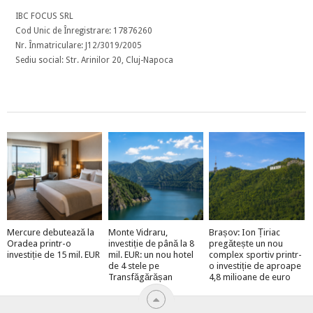
IBC FOCUS SRL
Cod Unic de Înregistrare: 17876260
Nr. Înmatriculare: J12/3019/2005
Sediu social: Str. Arinilor 20, Cluj-Napoca
Mercure debutează la
Monte Vidraru,
Brașov: Ion Țiriac
Oradea printr-o
investiție de până la 8
pregătește un nou
investiție de 15 mil. EUR
mil. EUR: un nou hotel
complex sportiv printr-
de 4 stele pe
o investiție de aproape
Transfăgărășan
4,8 milioane de euro