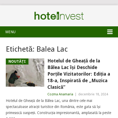
MENU
Etichetă:
Balea Lac
Hotelul de Gheață de la
NOUTĂȚI
Bâlea Lac își Deschide
Porțile Vizitatorilor: Ediția a
18-a, Inspirată de „Muzica
Clasică”
Cozma Anamaria
|
decembrie 18, 2024
Hotelul de Gheață de la Bâlea Lac, una dintre cele mai
spectaculoase atracții turistice din România, este gata să își
primească oaspeții. Construcția impresionantă, amplasată la peste