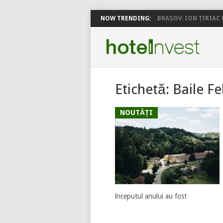
NOW TRENDING:
BRAȘOV: ION ȚIRIAC P
Etichetă:
Baile Fe
NOUTĂȚI
începutul anului au fost