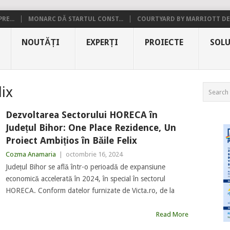
RE...
MONARC DĂ STARTUL CONST...
COURTYARD BY MARRIOTT DE.
NOUTĂȚI
EXPERȚI
PROIECTE
SOLU
lix
Dezvoltarea Sectorului HORECA în
Județul Bihor: One Place Rezidence, Un
Proiect Ambițios în Băile Felix
Cozma Anamaria
|
octombrie 16, 2024
Județul Bihor se află într-o perioadă de expansiune
economică accelerată în 2024, în special în sectorul
HORECA. Conform datelor furnizate de Victa.ro, de la
Read More