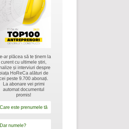
e-ar plăcea să te ținem la
curent cu ultimele știri,
nalize și interviuri despre
piața HoReCa alături de
cei peste 9.700 abonați.
La abonare vei primi
automat documentul
promis!