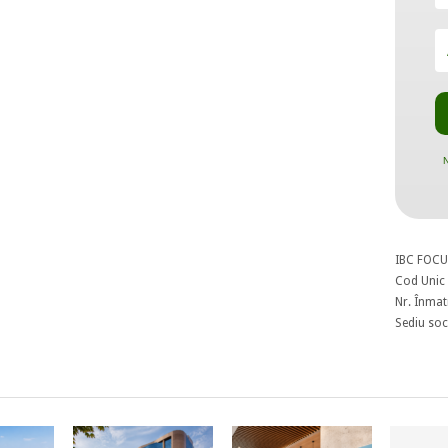
N
IBC FOCU
Cod Unic 
Nr. Înmat
Sediu soci