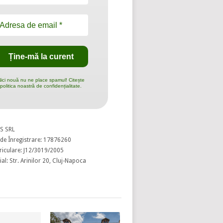
ici nouă nu ne place spamul! Citește
politica noastră de confidențialitate.
S SRL
de Înregistrare: 17876260
riculare: J12/3019/2005
al: Str. Arinilor 20, Cluj-Napoca