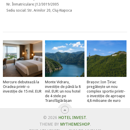
Nr. Înmatriculare: J12/3019/2005
Sediu social: Str. Arinilor 20, Cluj-Napoca
Mercure debutează la
Monte Vidraru,
Brașov: Ion Țiriac
Oradea printr-o
investiție de până la 8
pregătește un nou
investiție de 15 mil. EUR
mil. EUR: un nou hotel
complex sportiv printr-
de 4 stele pe
o investiție de aproape
Transfăgărășan
4,8 milioane de euro
© 2026
HOTEL INVEST
.
THEME BY
MYTHEMESHOP
.