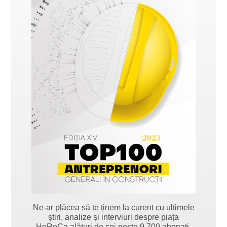
Ne-ar plăcea să te ținem la curent cu ultimele
știri, analize și interviuri despre piața
HoReCa alături de cei peste 9.700 abonați.