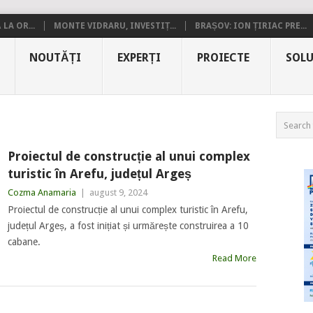
LA OR...
MONTE VIDRARU, INVESTIȚ...
BRAȘOV: ION ȚIRIAC PRE...
NOUTĂȚI
EXPERȚI
PROIECTE
SOLU
Proiectul de construcție al unui complex
turistic în Arefu, județul Argeș
Cozma Anamaria
|
august 9, 2024
Proiectul de construcție al unui complex turistic în Arefu,
județul Argeș, a fost inițiat și urmărește construirea a 10
cabane.
Read More