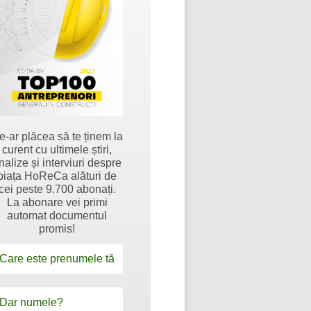
e-ar plăcea să te ținem la
curent cu ultimele știri,
nalize și interviuri despre
piața HoReCa alături de
cei peste 9.700 abonați.
La abonare vei primi
automat documentul
promis!