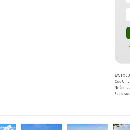
N
IBC FOCU
Cod Unic 
Nr. Înmat
Sediu soci