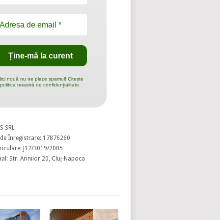
ici nouă nu ne place spamul! Citește
politica noastră de confidențialitate.
S SRL
de Înregistrare: 17876260
riculare: J12/3019/2005
al: Str. Arinilor 20, Cluj-Napoca