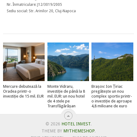
Nr. Înmatriculare: J12/3019/2005
Sediu social: Str. Arinilor 20, Cluj-Napoca
Mercure debutează la
Monte Vidraru,
Brașov: Ion Țiriac
Oradea printr-o
investiție de până la 8
pregătește un nou
investiție de 15 mil. EUR
mil. EUR: un nou hotel
complex sportiv printr-
de 4 stele pe
o investiție de aproape
Transfăgărășan
4,8 milioane de euro
© 2026
HOTEL INVEST
.
THEME BY
MYTHEMESHOP
.