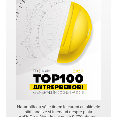
Ne-ar plăcea să te ținem la curent cu ultimele
știri, analize și interviuri despre piața
HoReCa alături de cei peste 9.700 abonați.