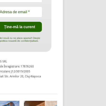
ici nouă nu ne place spamul! Citește
politica noastră de confidențialitate.
S SRL
de Înregistrare: 17876260
riculare: J12/3019/2005
al: Str. Arinilor 20, Cluj-Napoca