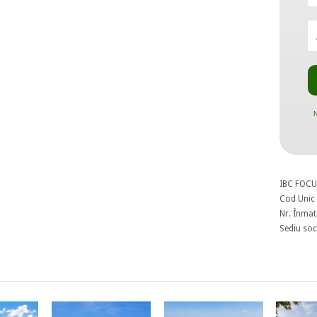
N
IBC FOCU
Cod Unic 
Nr. Înmat
Sediu soci