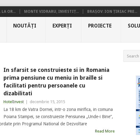
LA OR...
MONTE VIDRARU, INVESTIȚ...
BRAȘOV: ION ȚIRIAC PRE...
NOUTĂȚI
EXPERȚI
PROIECTE
SOLU
In sfarsit se construieste si in Romania
prima pensiune cu meniu in braille si
facilitati pentru persoanele cu
dizabilitati
HotelInvest
|
decembrie 15, 2015
La 18 km de Vatra Dornei, intr-o zona mirifica, in comuna
Poiana Stampei, se construieste Pensiunea „Unde-i Bine”,
ordate prin Programul National de Dezvoltare
Read More