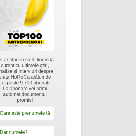
e-ar plăcea să te ținem la
curent cu ultimele știri,
nalize și interviuri despre
piața HoReCa alături de
cei peste 9.700 abonați.
La abonare vei primi
automat documentul
promis!