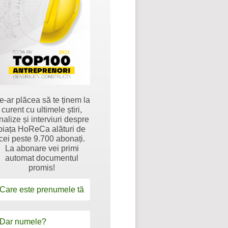
e-ar plăcea să te ținem la
curent cu ultimele știri,
nalize și interviuri despre
piața HoReCa alături de
cei peste 9.700 abonați.
La abonare vei primi
automat documentul
promis!