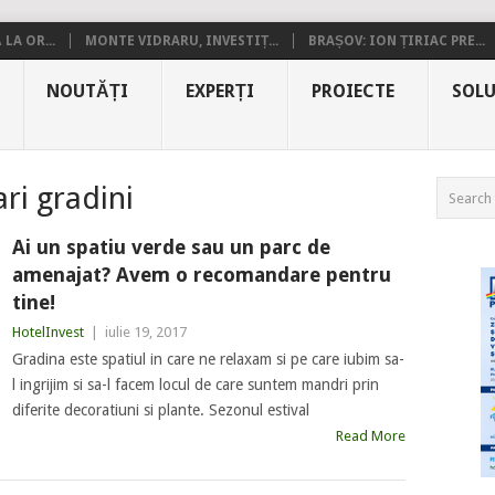
LA OR...
MONTE VIDRARU, INVESTIȚ...
BRAȘOV: ION ȚIRIAC PRE...
NOUTĂȚI
EXPERȚI
PROIECTE
SOLU
ri gradini
Ai un spatiu verde sau un parc de
amenajat? Avem o recomandare pentru
tine!
HotelInvest
|
iulie 19, 2017
Gradina este spatiul in care ne relaxam si pe care iubim sa-
l ingrijim si sa-l facem locul de care suntem mandri prin
diferite decoratiuni si plante. Sezonul estival
Read More