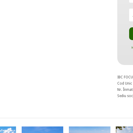
N
IBC FOCU
Cod Unic 
Nr. Înmat
Sediu soci