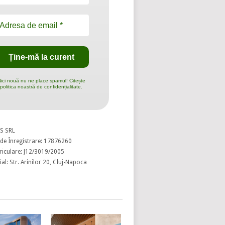
ici nouă nu ne place spamul! Citește
politica noastră de confidențialitate.
S SRL
de Înregistrare: 17876260
riculare: J12/3019/2005
al: Str. Arinilor 20, Cluj-Napoca