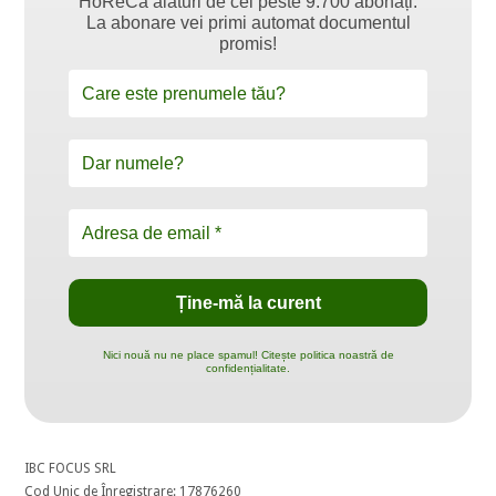
HoReCa alături de cei peste 9.700 abonați.
La abonare vei primi automat documentul
promis!
Nici nouă nu ne place spamul! Citește politica noastră de
confidențialitate.
IBC FOCUS SRL
Cod Unic de Înregistrare: 17876260