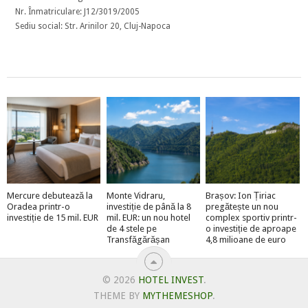
Nr. Înmatriculare: J12/3019/2005
Sediu social: Str. Arinilor 20, Cluj-Napoca
Mercure debutează la
Monte Vidraru,
Brașov: Ion Țiriac
Oradea printr-o
investiție de până la 8
pregătește un nou
investiție de 15 mil. EUR
mil. EUR: un nou hotel
complex sportiv printr-
de 4 stele pe
o investiție de aproape
Transfăgărășan
4,8 milioane de euro
© 2026
HOTEL INVEST
.
THEME BY
MYTHEMESHOP
.