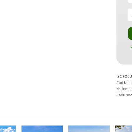
N
IBC FOCU
Cod Unic 
Nr. Înmat
Sediu soci