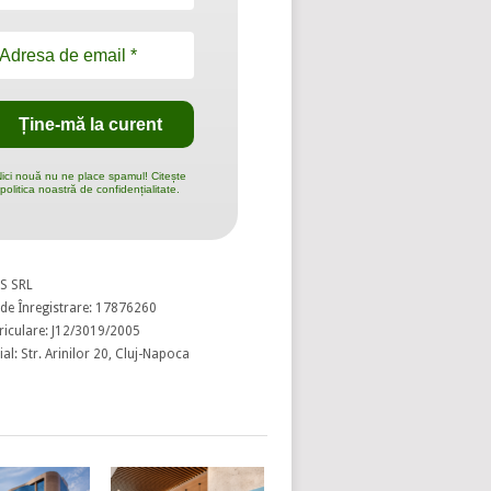
ici nouă nu ne place spamul! Citește
politica noastră de confidențialitate.
S SRL
de Înregistrare: 17876260
riculare: J12/3019/2005
al: Str. Arinilor 20, Cluj-Napoca