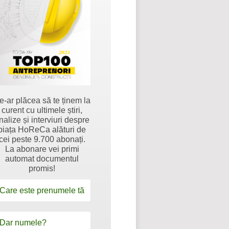
e-ar plăcea să te ținem la
curent cu ultimele știri,
nalize și interviuri despre
piața HoReCa alături de
cei peste 9.700 abonați.
La abonare vei primi
automat documentul
promis!