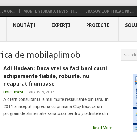
LA OR...
MONTE VIDRARU, INVESTIȚ...
BRAȘOV: ION ȚIRIAC PRE...
NOUTĂȚI
EXPERȚI
PROIECTE
SOLU
rica de mobilaplimob
Adi Hadean: Daca vrei sa faci bani cauti
echipamente fiabile, robuste, nu
neaparat frumoase
HotelInvest
|
august 9, 2015
A oferit consultanta la mai multe restaurante din tara. In
2011 a inceput impreuna cu primaria Cluj-Napoca un
program de alimentatie sanatoasa pentru gradinitele din
Read More