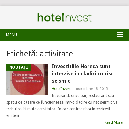
MENU
Etichetă:
activitate
Investitiile Horeca sunt
NOUTĂȚI
interzise in cladiri cu risc
seismic
HotelInvest
|
noiembrie 18, 2015
In curand, orice bar, restaurant sau
spatiu de cazare ce functioneaza intr-o cladire cu risc seismic va
trebui sa isi mute activitatea. In caz contrar risca interzicerii
emiterii
Read More