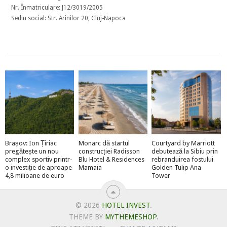
Nr. Înmatriculare: J12/3019/2005
Sediu social: Str. Arinilor 20, Cluj-Napoca
Brașov: Ion Țiriac
Monarc dă startul
Courtyard by Marriott
pregătește un nou
construcției Radisson
debutează la Sibiu prin
complex sportiv printr-
Blu Hotel & Residences
rebranduirea fostului
o investiție de aproape
Mamaia
Golden Tulip Ana
4,8 milioane de euro
Tower
© 2026
HOTEL INVEST
.
THEME BY
MYTHEMESHOP
.