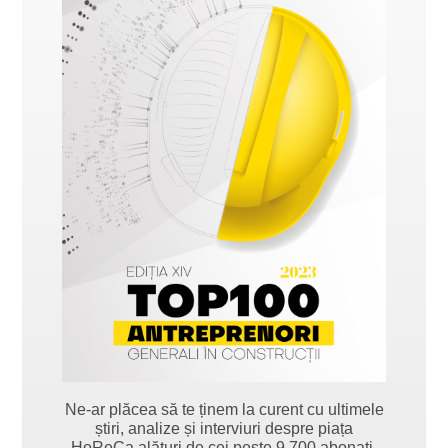
Ne-ar plăcea să te ținem la curent cu ultimele
știri, analize și interviuri despre piața
HoReCa alături de cei peste 9.700 abonați.