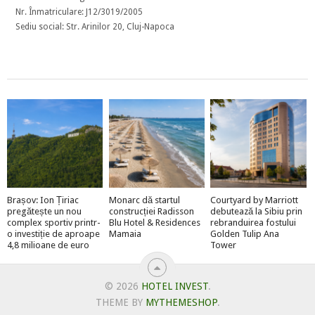
Nr. Înmatriculare: J12/3019/2005
Sediu social: Str. Arinilor 20, Cluj-Napoca
Brașov: Ion Țiriac
Monarc dă startul
Courtyard by Marriott
pregătește un nou
construcției Radisson
debutează la Sibiu prin
complex sportiv printr-
Blu Hotel & Residences
rebranduirea fostului
o investiție de aproape
Mamaia
Golden Tulip Ana
4,8 milioane de euro
Tower
© 2026
HOTEL INVEST
.
THEME BY
MYTHEMESHOP
.