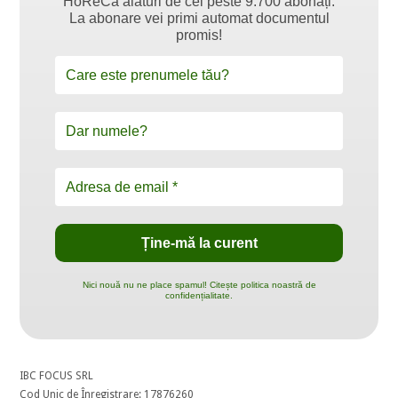
HoReCa alături de cei peste 9.700 abonați.
La abonare vei primi automat documentul
promis!
Nici nouă nu ne place spamul! Citește politica noastră de
confidențialitate.
IBC FOCUS SRL
Cod Unic de Înregistrare: 17876260