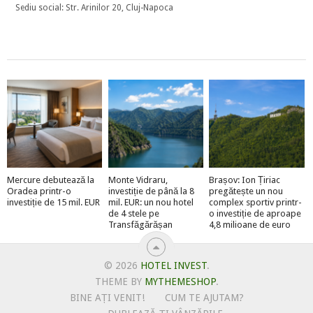
Sediu social: Str. Arinilor 20, Cluj-Napoca
Mercure debutează la
Monte Vidraru,
Brașov: Ion Țiriac
Oradea printr-o
investiție de până la 8
pregătește un nou
investiție de 15 mil. EUR
mil. EUR: un nou hotel
complex sportiv printr-
de 4 stele pe
o investiție de aproape
Transfăgărășan
4,8 milioane de euro
© 2026
HOTEL INVEST
.
THEME BY
MYTHEMESHOP
.
BINE AȚI VENIT!
CUM TE AJUTAM?