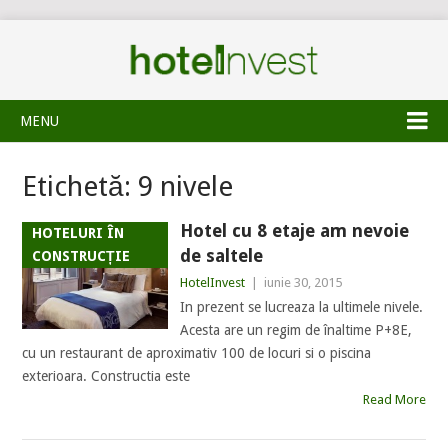
MENU
Etichetă:
9 nivele
Hotel cu 8 etaje am nevoie
HOTELURI ÎN
de saltele
CONSTRUCȚIE
HotelInvest
|
iunie 30, 2015
In prezent se lucreaza la ultimele nivele.
Acesta are un regim de înaltime P+8E,
cu un restaurant de aproximativ 100 de locuri si o piscina
exterioara. Constructia este
Read More