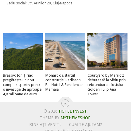
Sediu social: Str. Arinilor 20, Cluj-Napoca
Brașov: Ion Țiriac
Monarc dă startul
Courtyard by Marriott
pregătește un nou
construcției Radisson
debutează la Sibiu prin
complex sportiv printr-
Blu Hotel & Residences
rebranduirea fostului
o investiție de aproape
Mamaia
Golden Tulip Ana
4,8 milioane de euro
Tower
© 2026
HOTEL INVEST
.
THEME BY
MYTHEMESHOP
.
BINE AȚI VENIT!
CUM TE AJUTAM?