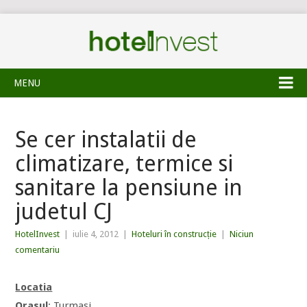
MENU
Se cer instalatii de
climatizare, termice si
sanitare la pensiune in
judetul CJ
HotelInvest
|
iulie 4, 2012
|
Hoteluri în construcție
|
Niciun
comentariu
Locatia
Orasul
: Turmasi