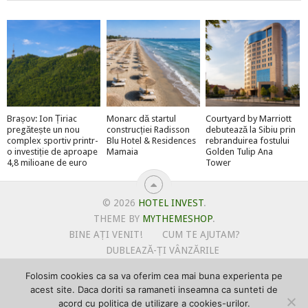
Brașov: Ion Țiriac
Monarc dă startul
Courtyard by Marriott
pregătește un nou
construcției Radisson
debutează la Sibiu prin
complex sportiv printr-
Blu Hotel & Residences
rebranduirea fostului
o investiție de aproape
Mamaia
Golden Tulip Ana
4,8 milioane de euro
Tower
© 2026
HOTEL INVEST
.
THEME BY
MYTHEMESHOP
.
BINE AȚI VENIT!
CUM TE AJUTAM?
DUBLEAZĂ-ȚI VÂNZĂRILE
OFERTE PENTRU ȘANTIERUL TĂU
Folosim cookies ca sa va oferim cea mai buna experienta pe
POLITICA DE UTILIZARE COOKIE-URI
acest site. Daca doriti sa ramaneti inseamna ca sunteti de
PRIMEȘTI GRATUIT MEGA-CADOURI LA ABONARE
acord cu politica de utilizare a cookies-urilor.