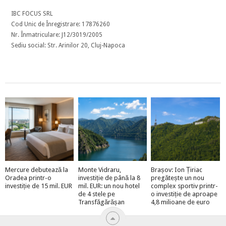
IBC FOCUS SRL
Cod Unic de Înregistrare: 17876260
Nr. Înmatriculare: J12/3019/2005
Sediu social: Str. Arinilor 20, Cluj-Napoca
Mercure debutează la
Monte Vidraru,
Brașov: Ion Țiriac
Oradea printr-o
investiție de până la 8
pregătește un nou
investiție de 15 mil. EUR
mil. EUR: un nou hotel
complex sportiv printr-
de 4 stele pe
o investiție de aproape
Transfăgărășan
4,8 milioane de euro