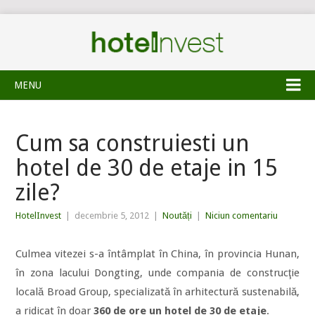
MENU
Cum sa construiesti un
hotel de 30 de etaje in 15
zile?
HotelInvest
|
decembrie 5, 2012
|
Noutăți
|
Niciun comentariu
Culmea vitezei s-a întâmplat în China, în provincia Hunan,
în zona lacului Dongting, unde compania de construcţie
locală Broad Group, specializată în arhitectură sustenabilă,
a ridicat în doar
360 de ore un hotel de 30 de etaje
.