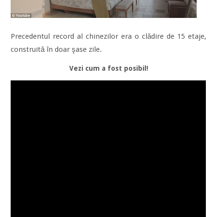
Precedentul record al chinezilor era o clădire de 15 etaje,
construită în doar şase zile.
Vezi cum a fost posibil!