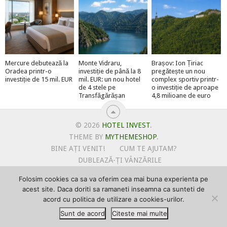
Mercure debutează la
Monte Vidraru,
Brașov: Ion Țiriac
Oradea printr-o
investiție de până la 8
pregătește un nou
investiție de 15 mil. EUR
mil. EUR: un nou hotel
complex sportiv printr-
de 4 stele pe
o investiție de aproape
Transfăgărășan
4,8 milioane de euro
© 2026
HOTEL INVEST
.
THEME BY
MYTHEMESHOP
.
BINE AȚI VENIT!
CUM TE AJUTAM?
DUBLEAZĂ-ȚI VÂNZĂRILE
OFERTE PENTRU ȘANTIERUL TĂU
Folosim cookies ca sa va oferim cea mai buna experienta pe
POLITICA DE UTILIZARE COOKIE-URI
acest site. Daca doriti sa ramaneti inseamna ca sunteti de
PRIMEȘTI GRATUIT MEGA-CADOURI LA ABONARE
acord cu politica de utilizare a cookies-urilor.
PROMOVEAZĂ-TE PE HOTELINVEST
PSPDCP
Sunt de acord
Citeste mai multe
TERMENI SI CONDITII