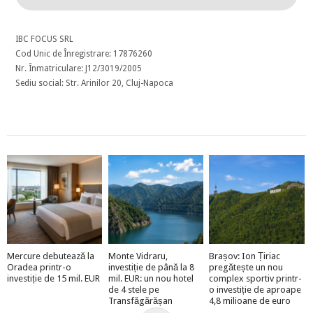
IBC FOCUS SRL
Cod Unic de Înregistrare: 17876260
Nr. Înmatriculare: J12/3019/2005
Sediu social: Str. Arinilor 20, Cluj-Napoca
Mercure debutează la
Monte Vidraru,
Brașov: Ion Țiriac
Oradea printr-o
investiție de până la 8
pregătește un nou
investiție de 15 mil. EUR
mil. EUR: un nou hotel
complex sportiv printr-
de 4 stele pe
o investiție de aproape
Transfăgărășan
4,8 milioane de euro