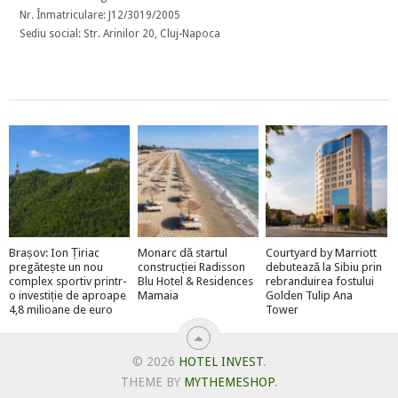
Nr. Înmatriculare: J12/3019/2005
Sediu social: Str. Arinilor 20, Cluj-Napoca
Brașov: Ion Țiriac
Monarc dă startul
Courtyard by Marriott
pregătește un nou
construcției Radisson
debutează la Sibiu prin
complex sportiv printr-
Blu Hotel & Residences
rebranduirea fostului
o investiție de aproape
Mamaia
Golden Tulip Ana
4,8 milioane de euro
Tower
© 2026
HOTEL INVEST
.
THEME BY
MYTHEMESHOP
.