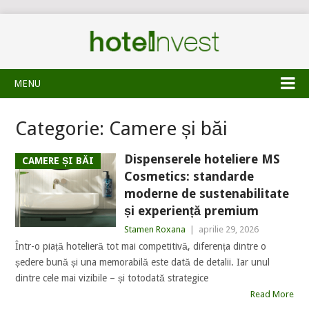
MENU
Categorie:
Camere și băi
Dispenserele hoteliere MS
CAMERE ȘI BĂI
Cosmetics: standarde
moderne de sustenabilitate
și experiență premium
Stamen Roxana
|
aprilie 29, 2026
Într-o piață hotelieră tot mai competitivă, diferența dintre o
ședere bună și una memorabilă este dată de detalii. Iar unul
dintre cele mai vizibile – și totodată strategice
Read More