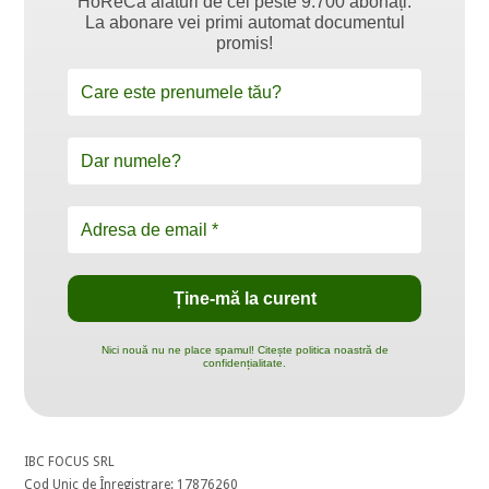
HoReCa alături de cei peste 9.700 abonați.
La abonare vei primi automat documentul
promis!
Nici nouă nu ne place spamul! Citește politica noastră de
confidențialitate.
IBC FOCUS SRL
Cod Unic de Înregistrare: 17876260