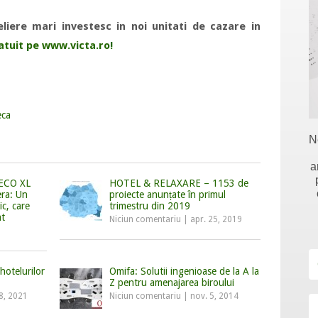
eliere mari investesc in noi unitati de cazare in
atuit pe www.victa.ro!
eca
N
a
 ECO XL
HOTEL & RELAXARE – 1153 de
era: Un
proiecte anunțate în primul
c, care
trimestru din 2019
at
Niciun comentariu
|
apr. 25, 2019
hotelurilor
Omifa: Solutii ingenioase de la A la
Z pentru amenajarea biroului
8, 2021
Niciun comentariu
|
nov. 5, 2014