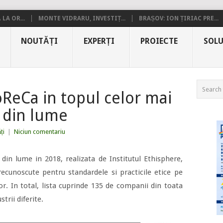
LA OR...
MONTE VIDRARU, INVESTIȚ...
BRAȘOV: ION ȚIRIAC PRE...
NOUTĂȚI
EXPERȚI
PROIECTE
SOLU
ReCa in topul celor mai
 din lume
ți
|
Niciun comentariu
din lume in 2018, realizata de Institutul Ethisphere,
cunoscute pentru standardele si practicile etice pe
lor. In total, lista cuprinde 135 de companii din toata
trii diferite.