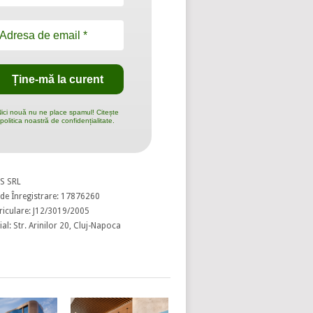
ici nouă nu ne place spamul! Citește
politica noastră de confidențialitate.
S SRL
de Înregistrare: 17876260
riculare: J12/3019/2005
al: Str. Arinilor 20, Cluj-Napoca