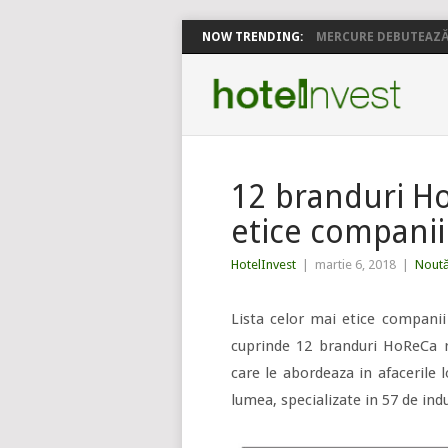
NOW TRENDING:
MERCURE DEBUTEAZĂ 
12 branduri Ho
etice companii
HotelInvest
|
martie 6, 2018
|
Noută
Lista celor mai etice companii 
cuprinde 12 branduri HoReCa re
care le abordeaza in afacerile 
lumea, specializate in 57 de indus