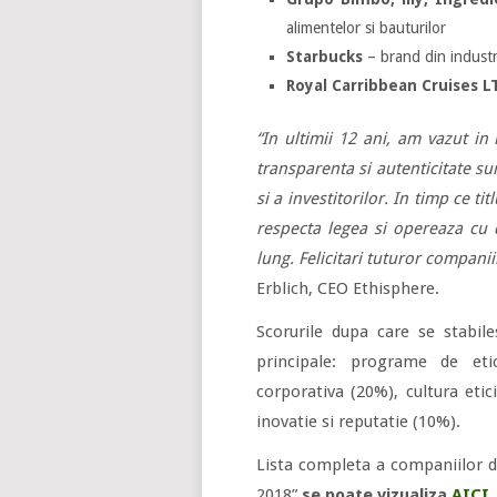
alimentelor si bauturilor
Starbucks
– brand din industri
Royal Carribbean Cruises L
“In ultimii 12 ani, am vazut i
transparenta si autenticitate su
si a investitorilor. In timp ce t
respecta legea si opereaza cu 
lung. Felicitari tuturor companiil
Erblich, CEO Ethisphere.
Scorurile dupa care se stabile
principale: programe de eti
corporativa (20%), cultura etic
inovatie si reputatie (10%).
Lista completa a companiilor d
2018”
se poate vizualiza
AICI
.