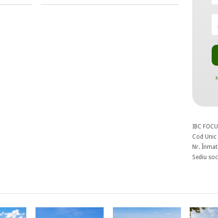
N
IBC FOCU
Cod Unic 
Nr. Înmat
Sediu soci