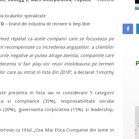
a localurilor specializate
TD
– brand din industria de recreere si timp liber
n mod repetat ca acele companii care se focuseaza pe
nt recompensate cu increderea angajatilor, a clientilor
itlurile negative ar putea atrage atentia, companiile care
decenta si fair play vor reusi intotdeauna pe termen
or care au intrat in lista din 2018”
, a declarat Timothy
ste prezenta in lista iau in considerare 5 categorii
ca si compliance (35%), responsabilitate sociala
ii (20%), guvernanta corporativa (15%) si leadership,
istinse cu titlul „Cea Mai Etica Companie din lume in