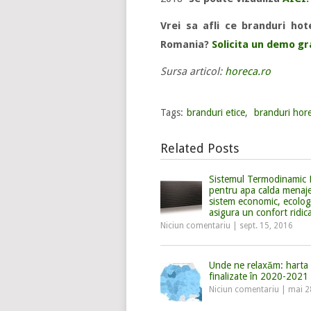
Vrei sa afli ce branduri hot
Romania?
Solicita un demo gr
Sursa articol:
horeca.ro
Tags:
branduri etice
,
branduri hor
Related Posts
Sistemul Termodinamic
pentru apa calda menaj
sistem economic, ecologi
asigura un confort ridic
Niciun comentariu
|
sept. 15, 2016
Unde ne relaxăm: harta 
finalizate în 2020-2021
Niciun comentariu
|
mai 2