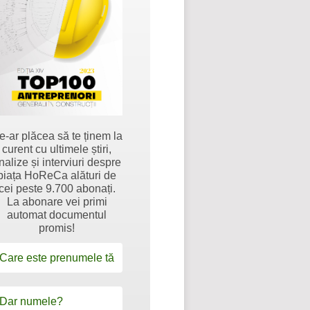
e-ar plăcea să te ținem la
curent cu ultimele știri,
nalize și interviuri despre
piața HoReCa alături de
cei peste 9.700 abonați.
La abonare vei primi
automat documentul
promis!