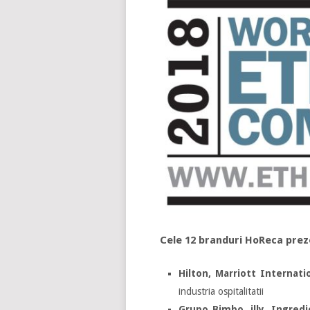
Cele 12 branduri HoReca preze
Hilton, Marriott Internat
industria ospitalitatii
Grupo Bimbo, illy, Ingredi