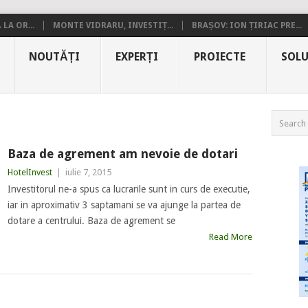
LA OR...
MONTE VIDRARU, INVESTIȚ...
BRAȘOV: ION ȚIRIAC PRE...
NOUTĂȚI
EXPERȚI
PROIECTE
SOLU
Baza de agrement am nevoie de dotari
HotelInvest
|
iulie 7, 2015
Investitorul ne-a spus ca lucrarile sunt in curs de executie,
iar in aproximativ 3 saptamani se va ajunge la partea de
dotare a centrului. Baza de agrement se
Read More