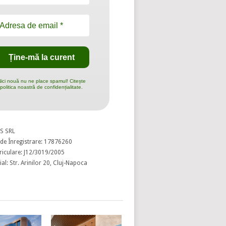
ici nouă nu ne place spamul! Citește
politica noastră de confidențialitate.
S SRL
de Înregistrare: 17876260
riculare: J12/3019/2005
al: Str. Arinilor 20, Cluj-Napoca