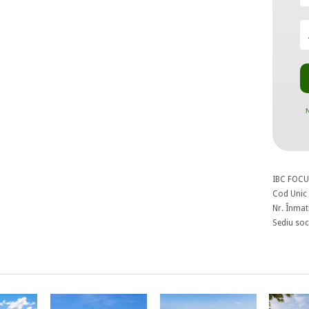
N
IBC FOCU
Cod Unic 
Nr. Înmat
Sediu soci