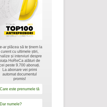
e-ar plăcea să te ținem la
curent cu ultimele știri,
nalize și interviuri despre
piața HoReCa alături de
cei peste 9.700 abonați.
La abonare vei primi
automat documentul
promis!