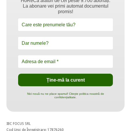
HoReCa alături de cei peste 9.700 abonați.
La abonare vei primi automat documentul
promis!
Nici nouă nu ne place spamul! Citește politica noastră de
confidențialitate.
IBC FOCUS SRL
Cod Unic de Înregistrare: 17876260