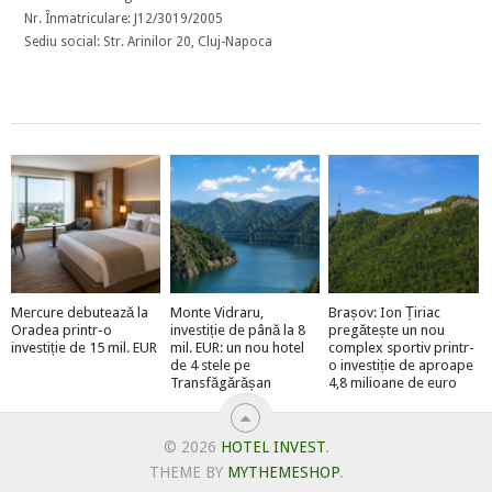
Nr. Înmatriculare: J12/3019/2005
Sediu social: Str. Arinilor 20, Cluj-Napoca
Mercure debutează la
Monte Vidraru,
Brașov: Ion Țiriac
Oradea printr-o
investiție de până la 8
pregătește un nou
investiție de 15 mil. EUR
mil. EUR: un nou hotel
complex sportiv printr-
de 4 stele pe
o investiție de aproape
Transfăgărășan
4,8 milioane de euro
© 2026
HOTEL INVEST
.
THEME BY
MYTHEMESHOP
.