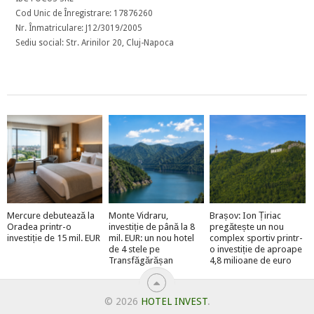
Cod Unic de Înregistrare: 17876260
Nr. Înmatriculare: J12/3019/2005
Sediu social: Str. Arinilor 20, Cluj-Napoca
Mercure debutează la
Monte Vidraru,
Brașov: Ion Țiriac
Oradea printr-o
investiție de până la 8
pregătește un nou
investiție de 15 mil. EUR
mil. EUR: un nou hotel
complex sportiv printr-
de 4 stele pe
o investiție de aproape
Transfăgărășan
4,8 milioane de euro
© 2026
HOTEL INVEST
.