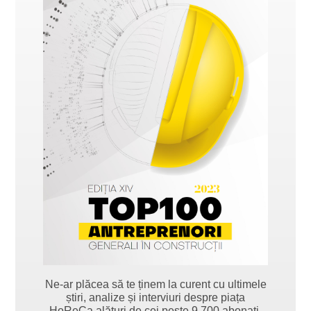
Ne-ar plăcea să te ținem la curent cu ultimele
știri, analize și interviuri despre piața
HoReCa alături de cei peste 9.700 abonați.