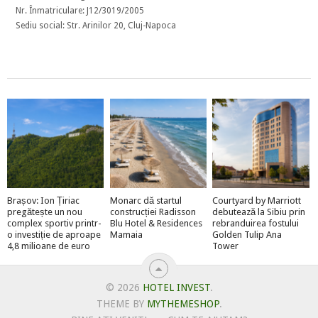
Nr. Înmatriculare: J12/3019/2005
Sediu social: Str. Arinilor 20, Cluj-Napoca
Brașov: Ion Țiriac
Monarc dă startul
Courtyard by Marriott
pregătește un nou
construcției Radisson
debutează la Sibiu prin
complex sportiv printr-
Blu Hotel & Residences
rebranduirea fostului
o investiție de aproape
Mamaia
Golden Tulip Ana
4,8 milioane de euro
Tower
© 2026
HOTEL INVEST
.
THEME BY
MYTHEMESHOP
.