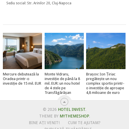
Sediu social: Str. Arinilor 20, Cluj-Napoca
Mercure debutează la
Monte Vidraru,
Brașov: Ion Țiriac
Oradea printr-o
investiție de până la 8
pregătește un nou
investiție de 15 mil. EUR
mil. EUR: un nou hotel
complex sportiv printr-
de 4 stele pe
o investiție de aproape
Transfăgărășan
4,8 milioane de euro
© 2026
HOTEL INVEST
.
THEME BY
MYTHEMESHOP
.
BINE AȚI VENIT!
CUM TE AJUTAM?